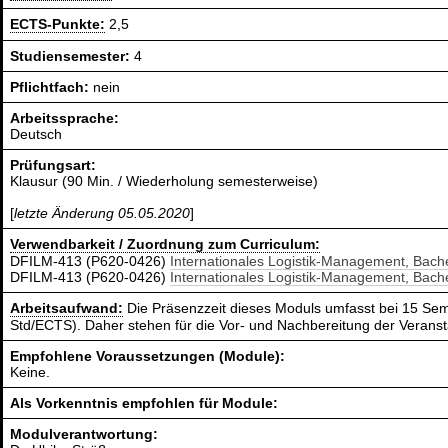
ECTS-Punkte:
2,5
Studiensemester:
4
Pflichtfach:
nein
Arbeitssprache:
Deutsch
Prüfungsart:
Klausur (90 Min. / Wiederholung semesterweise)
[
letzte Änderung 05.05.2020
]
Verwendbarkeit / Zuordnung zum Curriculum:
DFILM-413 (P620-0426)
Internationales Logistik-Management, Bach
DFILM-413 (P620-0426)
Internationales Logistik-Management, Bach
Arbeitsaufwand:
Die Präsenzzeit dieses Moduls umfasst bei 15 Sem
Std/ECTS). Daher stehen für die Vor- und Nachbereitung der Verans
Empfohlene Voraussetzungen (Module):
Keine.
Als Vorkenntnis empfohlen für Module:
Modulverantwortung: