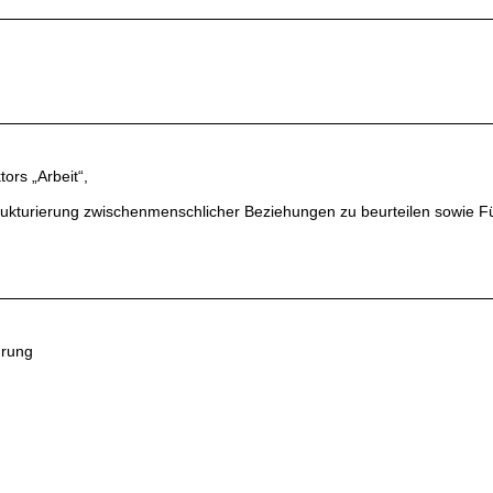
rs „Arbeit“,
trukturierung zwischenmenschlicher Beziehungen zu beurteilen sowie F
ührung