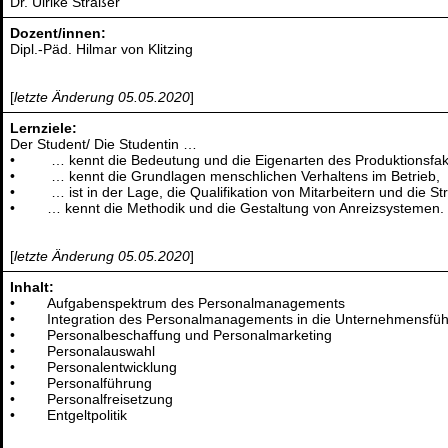
Dr. Ulrike Sträßer
Dozent/innen:
Dipl.-Päd. Hilmar von Klitzing
[
letzte Änderung 05.05.2020
]
Lernziele:
Der Student/ Die Studentin …
• … kennt die Bedeutung und die Eigenarten des Produktionsfakto
• … kennt die Grundlagen menschlichen Verhaltens im Betrieb,
• … ist in der Lage, die Qualifikation von Mitarbeitern und die S
• … kennt die Methodik und die Gestaltung von Anreizsystemen.
[
letzte Änderung 05.05.2020
]
Inhalt:
• Aufgabenspektrum des Personalmanagements
• Integration des Personalmanagements in die Unternehmensf
• Personalbeschaffung und Personalmarketing
• Personalauswahl
• Personalentwicklung
• Personalführung
• Personalfreisetzung
• Entgeltpolitik