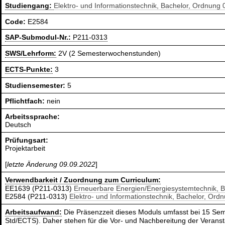
Studiengang:
Elektro- und Informationstechnik, Bachelor, Ordnung
Code:
E2584
SAP-Submodul-Nr.:
P211-0313
SWS/Lehrform:
2V (2 Semesterwochenstunden)
ECTS-Punkte:
3
Studiensemester:
5
Pflichtfach:
nein
Arbeitssprache:
Deutsch
Prüfungsart:
Projektarbeit
[
letzte Änderung 09.09.2022
]
Verwendbarkeit / Zuordnung zum Curriculum:
EE1639 (P211-0313)
Erneuerbare Energien/Energiesystemtechnik, 
E2584 (P211-0313)
Elektro- und Informationstechnik, Bachelor, Ord
Arbeitsaufwand:
Die Präsenzzeit dieses Moduls umfasst bei 15 Sem
Std/ECTS). Daher stehen für die Vor- und Nachbereitung der Verans