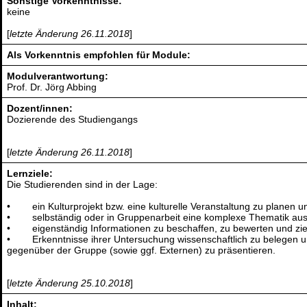
Sonstige Vorkenntnisse:
keine
[
letzte Änderung 26.11.2018
]
Als Vorkenntnis empfohlen für Module:
Modulverantwortung:
Prof. Dr. Jörg Abbing
Dozent/innen:
Dozierende des Studiengangs
[
letzte Änderung 26.11.2018
]
Lernziele:
Die Studierenden sind in der Lage:
• ein Kulturprojekt bzw. eine kulturelle Veranstaltung zu planen und
• selbständig oder in Gruppenarbeit eine komplexe Thematik aus
• eigenständig Informationen zu beschaffen, zu bewerten und ziel
• Erkenntnisse ihrer Untersuchung wissenschaftlich zu belegen un
gegenüber der Gruppe (sowie ggf. Externen) zu präsentieren.
[
letzte Änderung 25.10.2018
]
Inhalt: