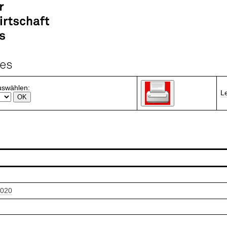
uswählen:
L
2020