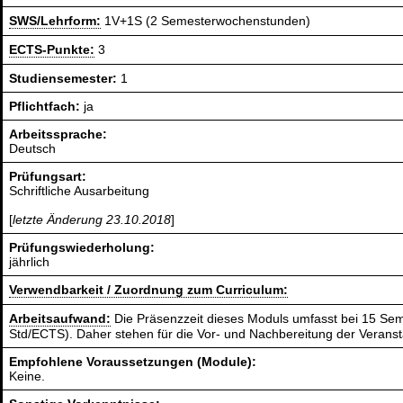
SWS/Lehrform:
1V+1S (2 Semesterwochenstunden)
ECTS-Punkte:
3
Studiensemester:
1
Pflichtfach:
ja
Arbeitssprache:
Deutsch
Prüfungsart:
Schriftliche Ausarbeitung
[
letzte Änderung 23.10.2018
]
Prüfungswiederholung:
jährlich
Verwendbarkeit / Zuordnung zum Curriculum:
Arbeitsaufwand:
Die Präsenzzeit dieses Moduls umfasst bei 15 Sem
Std/ECTS). Daher stehen für die Vor- und Nachbereitung der Verans
Empfohlene Voraussetzungen (Module):
Keine.