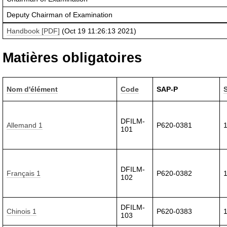
Deputy Chairman of Examination
Handbook [PDF]
(Oct 19 11:26:13 2021)
Matières obligatoires
Nom d'élément
Code
SAP-P
DFILM-
Allemand 1
P620-0381
101
DFILM-
Français 1
P620-0382
102
DFILM-
Chinois 1
P620-0383
103