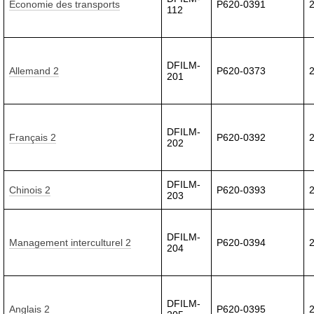
Économie des transports
P620-0391
112
DFILM-
Allemand 2
P620-0373
201
DFILM-
Français 2
P620-0392
202
DFILM-
Chinois 2
P620-0393
203
DFILM-
Management interculturel 2
P620-0394
204
DFILM-
Anglais 2
P620-0395