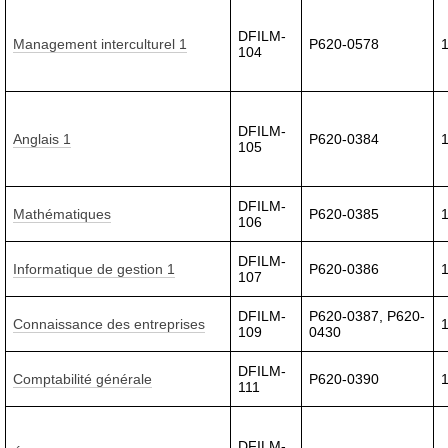
DFILM-
Management interculturel 1
P620-0578
104
DFILM-
Anglais 1
P620-0384
105
DFILM-
Mathématiques
P620-0385
106
DFILM-
Informatique de gestion 1
P620-0386
107
DFILM-
P620-0387, P620-
Connaissance des entreprises
109
0430
DFILM-
Comptabilité générale
P620-0390
111
DFILM-