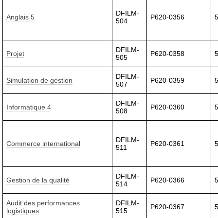
DFILM-
Anglais 5
P620-0356
504
DFILM-
Projet
P620-0358
505
DFILM-
Simulation de gestion
P620-0359
507
DFILM-
Informatique 4
P620-0360
508
DFILM-
Commerce international
P620-0361
511
DFILM-
Gestion de la qualité
P620-0366
514
Audit des performances
DFILM-
P620-0367
logistiques
515