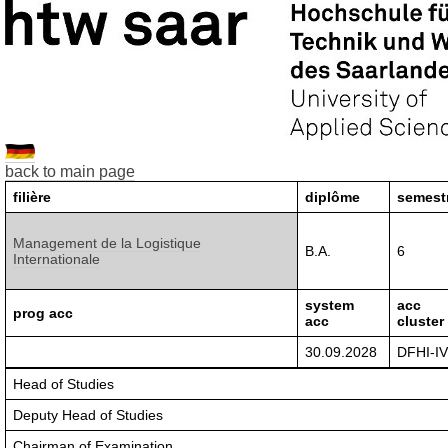
back to main page
filière
diplôme
semest
Management de la Logistique
B.A.
6
Internationale
system
acc
prog acc
acc
cluster
30.09.2028
DFHI-I
Head of Studies
Deputy Head of Studies
Chairman of Examination