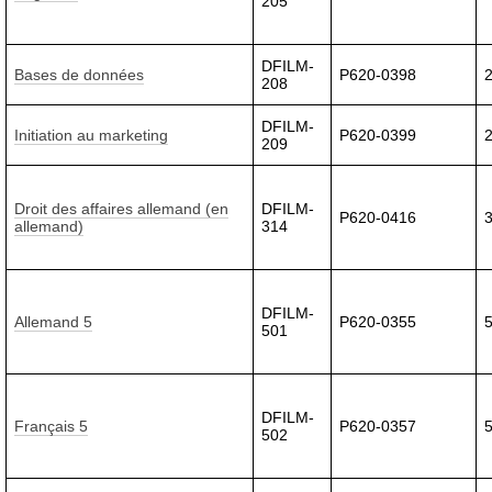
205
DFILM-
Bases de données
P620-0398
208
DFILM-
Initiation au marketing
P620-0399
209
Droit des affaires allemand (en
DFILM-
P620-0416
allemand)
314
DFILM-
Allemand 5
P620-0355
501
DFILM-
Français 5
P620-0357
502