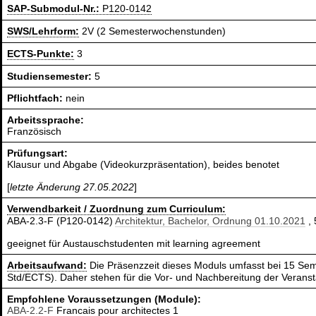
SAP-Submodul-Nr.:
P120-0142
SWS/Lehrform:
2V (2 Semesterwochenstunden)
ECTS-Punkte:
3
Studiensemester:
5
Pflichtfach:
nein
Arbeitssprache:
Französisch
Prüfungsart:
Klausur und Abgabe (Videokurzpräsentation), beides benotet
[
letzte Änderung 27.05.2022
]
Verwendbarkeit / Zuordnung zum Curriculum:
ABA-2.3-F (P120-0142)
Architektur, Bachelor, Ordnung 01.10.2021
, 
geeignet für Austauschstudenten mit learning agreement
Arbeitsaufwand:
Die Präsenzzeit dieses Moduls umfasst bei 15 Sem
Std/ECTS). Daher stehen für die Vor- und Nachbereitung der Verans
Empfohlene Voraussetzungen (Module):
ABA-2.2-F
Francais pour architectes 1