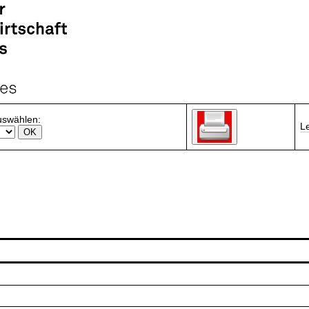
uswählen:
L