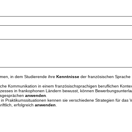
hmen, in dem Studierende ihre
Kenntnisse
der französischen Sprache
ftliche Kommunikation in einem französischsprachigen beruflichen Kont
zesses in frankophonen Ländern bewusst, können Bewerbungsunterlagen
ungsgesprächen
anwenden
.
n Praktikumssituationen kennen sie verschiedene Strategien für das V
ftlich, erfolgreich
anwenden
.