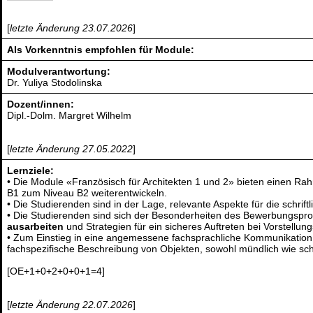
[
letzte Änderung 23.07.2026
]
Als Vorkenntnis empfohlen für Module:
Modulverantwortung:
Dr. Yuliya Stodolinska
Dozent/innen:
Dipl.-Dolm. Margret Wilhelm
[
letzte Änderung 27.05.2022
]
Lernziele:
• Die Module «Französisch für Architekten 1 und 2» bieten einen Ra
B1 zum Niveau B2 weiterentwickeln.
• Die Studierenden sind in der Lage, relevante Aspekte für die schri
• Die Studierenden sind sich der Besonderheiten des Bewerbungspro
ausarbeiten
und Strategien für ein sicheres Auftreten bei Vorstell
• Zum Einstieg in eine angemessene fachsprachliche Kommunikation i
fachspezifische Beschreibung von Objekten, sowohl mündlich wie schri
[OE+1+0+2+0+0+1=4]
[
letzte Änderung 22.07.2026
]