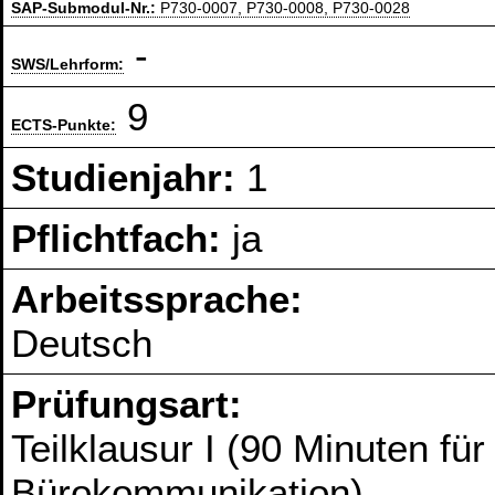
SAP-Submodul-Nr.:
P730-0007, P730-0008, P730-0028
-
SWS/Lehrform:
9
ECTS-Punkte:
Studienjahr:
1
Pflichtfach:
ja
Arbeitssprache:
Deutsch
Prüfungsart:
Teilklausur I (90 Minuten fü
Bürokommunikation)