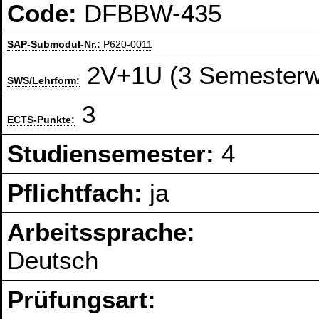
Code:
DFBBW-435
SAP-Submodul-Nr.:
P620-0011
2V+1U (3 Semesterw
SWS/Lehrform:
3
ECTS-Punkte:
Studiensemester:
4
Pflichtfach:
ja
Arbeitssprache:
Deutsch
Prüfungsart: