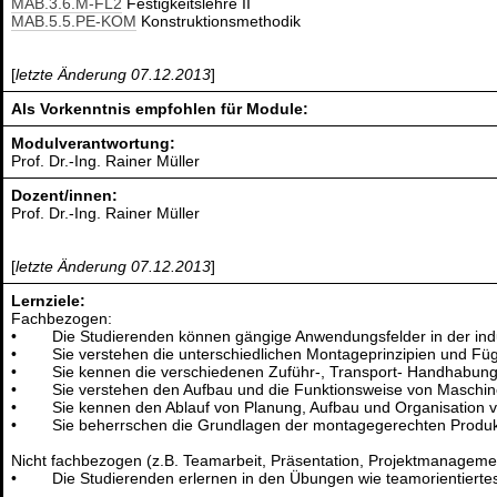
MAB.3.6.M-FL2
Festigkeitslehre II
MAB.5.5.PE-KOM
Konstruktionsmethodik
[
letzte Änderung 07.12.2013
]
Als Vorkenntnis empfohlen für Module:
Modulverantwortung:
Prof. Dr.-Ing. Rainer Müller
Dozent/innen:
Prof. Dr.-Ing. Rainer Müller
[
letzte Änderung 07.12.2013
]
Lernziele:
Fachbezogen:
• Die Studierenden können gängige Anwendungsfelder in der indus
• Sie verstehen die unterschiedlichen Montageprinzipien und Füg
• Sie kennen die verschiedenen Zuführ-, Transport- Handhabung
• Sie verstehen den Aufbau und die Funktionsweise von Maschin
• Sie kennen den Ablauf von Planung, Aufbau und Organisation
• Sie beherrschen die Grundlagen der montagegerechten Produkt
Nicht fachbezogen (z.B. Teamarbeit, Präsentation, Projektmanagement
• Die Studierenden erlernen in den Übungen wie teamorientiertes