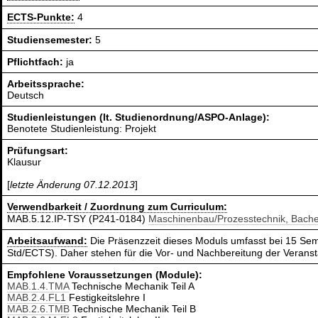
ECTS-Punkte:
4
Studiensemester:
5
Pflichtfach:
ja
Arbeitssprache:
Deutsch
Studienleistungen (lt. Studienordnung/ASPO-Anlage):
Benotete Studienleistung: Projekt
Prüfungsart:
Klausur
[
letzte Änderung 07.12.2013
]
Verwendbarkeit / Zuordnung zum Curriculum:
MAB.5.12.IP-TSY (P241-0184)
Maschinenbau/Prozesstechnik, Bache
Arbeitsaufwand:
Die Präsenzzeit dieses Moduls umfasst bei 15 Sem
Std/ECTS). Daher stehen für die Vor- und Nachbereitung der Verans
Empfohlene Voraussetzungen (Module):
MAB.1.4.TMA
Technische Mechanik Teil A
MAB.2.4.FL1
Festigkeitslehre I
MAB.2.6.TMB
Technische Mechanik Teil B