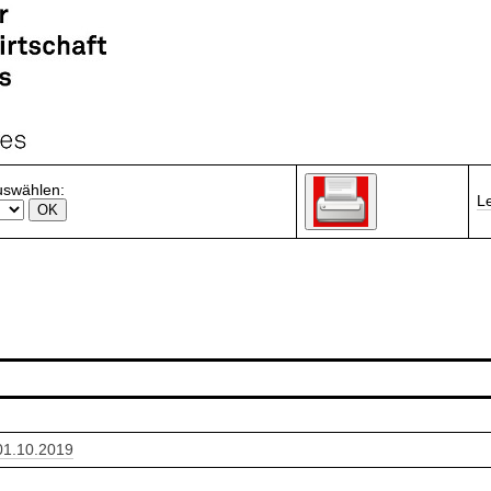
uswählen:
L
01.10.2019