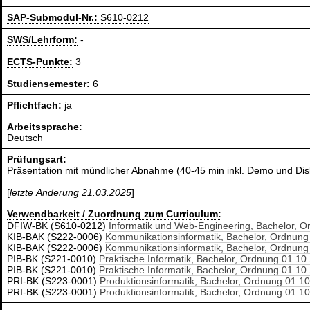
SAP-Submodul-Nr.:
S610-0212
SWS/Lehrform:
-
ECTS-Punkte:
3
Studiensemester:
6
Pflichtfach:
ja
Arbeitssprache:
Deutsch
Prüfungsart:
Präsentation mit mündlicher Abnahme (40-45 min inkl. Demo und Dis
[
letzte Änderung 21.03.2025
]
Verwendbarkeit / Zuordnung zum Curriculum:
DFIW-BK (S610-0212)
Informatik und Web-Engineering, Bachelor, 
KIB-BAK (S222-0006)
Kommunikationsinformatik, Bachelor, Ordnung
KIB-BAK (S222-0006)
Kommunikationsinformatik, Bachelor, Ordnung
PIB-BK (S221-0010)
Praktische Informatik, Bachelor, Ordnung 01.10
PIB-BK (S221-0010)
Praktische Informatik, Bachelor, Ordnung 01.10
PRI-BK (S223-0001)
Produktionsinformatik, Bachelor, Ordnung 01.1
PRI-BK (S223-0001)
Produktionsinformatik, Bachelor, Ordnung 01.1