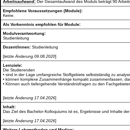
Arbeitsaufwand:
Der Gesamtaufwand des Moduls beträgt 90 Arbeit
Empfohlene Voraussetzungen (Module):
Keine.
Als Vorkenntnis empfohlen für Module:
Modulverantwortung:
Studienleitung
Dozent/innen:
Studienleitung
[
letzte Änderung 09.08.2020
]
Lernziele:
Die Studierenden
• sind in der Lage umfangreiche Stoffgebiete selbstständig zu analysi
• können komplexe Zusammenhänge kompakt zusammenfassen, darstel
• Können auch tiefergehende Verständnisfragen zu den Fachgebieten
[
letzte Änderung 17.04.2026
]
Inhalt:
Das Ziel des Bachelor-Kolloquiums ist es, Ergebnisse und Inhalte de
[
letzte Änderung 17.04.2026
]
Weitere Lehrmethoden und Medien: