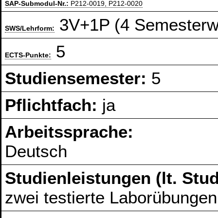
SAP-Submodul-Nr.:
P212-0019, P212-0020
3V+1P (4 Semesterw
SWS/Lehrform:
5
ECTS-Punkte:
Studiensemester:
5
Pflichtfach:
ja
Arbeitssprache:
Deutsch
Studienleistungen (lt. St
zwei testierte Laborübungen