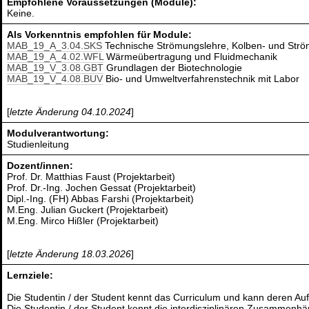
Empfohlene Voraussetzungen (Module):
Keine.
Als Vorkenntnis empfohlen für Module:
MAB_19_A_3.04.SKS
Technische Strömungslehre, Kolben- und St
MAB_19_A_4.02.WFL
Wärmeübertragung und Fluidmechanik
MAB_19_V_3.08.GBT
Grundlagen der Biotechnologie
MAB_19_V_4.08.BUV
Bio- und Umweltverfahrenstechnik mit Labor
[
letzte Änderung 04.10.2024
]
Modulverantwortung:
Studienleitung
Dozent/innen:
Prof. Dr. Matthias Faust (Projektarbeit)
Prof. Dr.-Ing. Jochen Gessat (Projektarbeit)
Dipl.-Ing. (FH) Abbas Farshi (Projektarbeit)
M.Eng. Julian Guckert (Projektarbeit)
M.Eng. Mirco Hißler (Projektarbeit)
[
letzte Änderung 18.03.2026
]
Lernziele:
Die Studentin / der Student kennt das Curriculum und kann deren Au
Die Studentin / der Student kennt die interdisziplinären Zusammenh