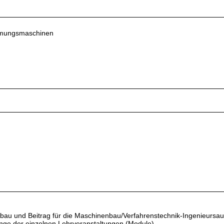
römungsmaschinen
fbau und Beitrag für die Maschinenbau/Verfahrenstechnik-Ingenieursau
änge der einzelnen Lehrveranstaltungen (Module).