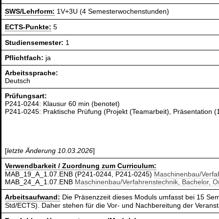
SWS/Lehrform:
1V+3U (4 Semesterwochenstunden)
ECTS-Punkte:
5
Studiensemester:
1
Pflichtfach:
ja
Arbeitssprache:
Deutsch
Prüfungsart:
P241-0244: Klausur 60 min (benotet)
P241-0245: Praktische Prüfung (Projekt (Teamarbeit), Präsentation (
[
letzte Änderung 10.03.2026
]
Verwendbarkeit / Zuordnung zum Curriculum:
MAB_19_A_1.07.ENB (P241-0244, P241-0245)
Maschinenbau/Verfah
MAB_24_A_1.07.ENB
Maschinenbau/Verfahrenstechnik, Bachelor, 
Arbeitsaufwand:
Die Präsenzzeit dieses Moduls umfasst bei 15 Sem
Std/ECTS). Daher stehen für die Vor- und Nachbereitung der Verans