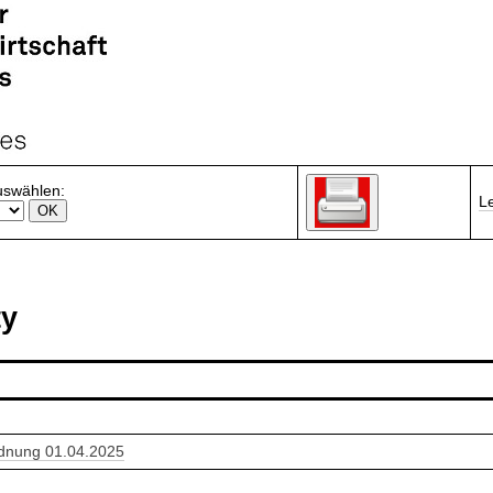
uswählen:
L
ty
rdnung 01.04.2025