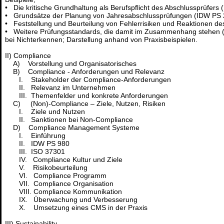
• Die kritische Grundhaltung als Berufspflicht des Abschlussprüfers 
• Grundsätze der Planung von Jahresabschlussprüfungen (IDW PS 2
• Feststellung und Beurteilung von Fehlerrisiken und Reaktionen de
• Weitere Prüfungsstandards, die damit im Zusammenhang stehen (Pr
bei Nichterkennen; Darstellung anhand von Praxisbeispielen.
II) Compliance
A) Vorstellung und Organisatorisches
B) Compliance - Anforderungen und Relevanz
I. Stakeholder der Compliance-Anforderungen
II. Relevanz im Unternehmen
III. Themenfelder und konkrete Anforderungen
C) (Non)-Compliance – Ziele, Nutzen, Risiken
I. Ziele und Nutzen
II. Sanktionen bei Non-Compliance
D) Compliance Management Systeme
I. Einführung
II. IDW PS 980
III. ISO 37301
IV. Compliance Kultur und Ziele
V. Risikobeurteilung
VI. Compliance Programm
VII. Compliance Organisation
VIII. Compliance Kommunikation
IX. Überwachung und Verbesserung
X. Umsetzung eines CMS in der Praxis
III) Sustainability