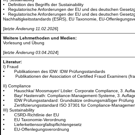
• Definition des Begriffs der Sustainability
• Regulatorische Anforderungen der EU und des deutschen Gesetzg
• Regulatorische Anforderungen der EU und des deutschen Gesetzgeb
Nachhaltigkeitsstandards (ESRS), EU Taxonomie, EU-Offenlegungsver
[
letzte Änderung 11.02.2026
]
Weitere Lehrmethoden und Medien:
Vorlesung und Übung
[
letzte Änderung 03.04.2024
]
Literatur:
I) Fraud
• Publikationen des IDW: IDW Prüfungsstandards
• Publikationen der Association of Certified Fraud Examiners (frau
II) Compliance
• Hauschka/ Moosmayer/ Lösler: Corporate Compliance, 3. Aufla
• Bay/ Hastenrath: Compliance-Management-Systeme, 3. Auflag
• IDW Prüfungsstandard: Grundsätze ordnungsmäßiger Prüfung 
• Zertifizierungsstandard ISO 37301 für Compliance-Manageme
III) Sustainability
• CSRD-Richtlinie der EU
• EU Taxonomie-Verordnung
• Lieferkettensorgfaltspflichtengesetz
• EU-Offenlegungsverordnung