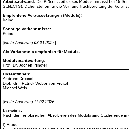
Arbeitsaufwand:
Die Präsenzzeit dieses Moduls umfasst bei 15 Sem
Std/ECTS). Daher stehen für die Vor- und Nachbereitung der Verans
Empfohlene Voraussetzungen (Module):
Keine.
Sonstige Vorkenntnisse:
Keine
[
letzte Änderung 03.04.2024
]
Als Vorkenntnis empfohlen für Module:
Modulverantwortung:
Prof. Dr. Jochen Pilhofer
Dozent/innen:
Andreas Drossel
Dipl.-Kfm. Patrick Weber von Freital
Michael Weis
[
letzte Änderung 11.02.2026
]
Lernziele:
Nach dem erfolgreichen Absolvieren des Moduls sind Studierende in 
I) Fraud