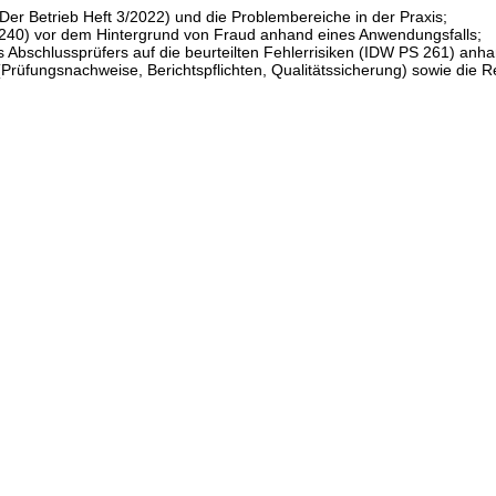
(Der Betrieb Heft 3/2022) und die Problembereiche in der Praxis;
40) vor dem Hintergrund von Fraud anhand eines Anwendungsfalls;
s Abschlussprüfers auf die beurteilten Fehlerrisiken (IDW PS 261) anh
üfungsnachweise, Berichtspflichten, Qualitätssicherung) sowie die R