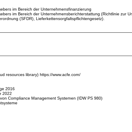
ebers im Bereich der Unternehmensfinanzierung
ers im Bereich der Unternehmensberichterstattung (Richtlinie zur U
ordnung (SFDR), Lieferkettensorgfaltspflichtengesetz).
d resources library) https://www.acfe.com/
ge 2016
e 2022
von Compliance Management Systemen (IDW PS 980)
ntsysteme