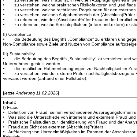
• zu verstehen, was Fraud ist, in welchen Ausprägungen es in der 
• zu verstehen, welche praktischen Risikofaktoren und „red flags“
• zu verstehen, welche rechtlichen Regelungen für den externen (
• zu verstehen, welchen Aufgabenbereich der (Abschluss)Prüfer b
• zu erkennen, wie der (Abschluss)Prüfer Fraud in der beruflichen 
• zu erkennen, welche Berichtspflichten (intern und extern) existi
II) Compliance
• die Bedeutung des Begriffs „Compliance“ zu erklären und gegen
Non-Compliance sowie Ziele und Nutzen von Compliance aufzuzeigen
III) Sustainability
• die Bedeutung des Begriffs „Sustainability“ zu verstehen und we
Unternehmen gestellt werden.
• die rechtlichen Rahmenbedingungen zur Nachhaltigkeit im Zus
• zu verstehen, wie der externe Prüfer nachhaltigkeitsbezogene Ris
verwandt werden (anhand einer Fallstudie).
[
letzte Änderung 11.02.2026
]
Inhalt:
I) Fraud
• Definition von Fraud, seinen verschiedenen Ausprägungsformen un
• Was sind die Unterschiede von internem und externem Fraud un
• Praktische Fallstudien zur Identifizierung von Fraud und der Anal
• Fraud aus Sicht des externen (Abschluss)Prüfers;
• Aufdeckung von Unregelmäßigkeiten im Rahmen der Abschlussprüf
Beispiele;