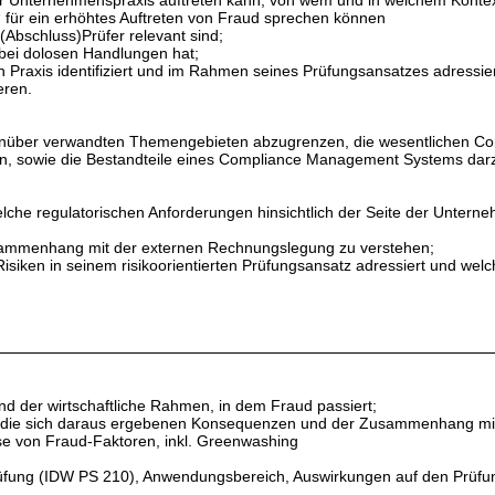
Unternehmenspraxis auftreten kann, von wem und in welchem Kontext 
 für ein erhöhtes Auftreten von Fraud sprechen können
Abschluss)Prüfer relevant sind;
ei dolosen Handlungen hat;
Praxis identifiziert und im Rahmen seines Prüfungsansatzes adressier
eren.
über verwandten Themengebieten abzugrenzen, die wesentlichen Comp
, sowie die Bestandteile eines Compliance Management Systems darz
lche regulatorischen Anforderungen hinsichtlich der Seite der Untern
ammenhang mit der externen Rechnungslegung zu verstehen;
iken in seinem risikoorientierten Prüfungsansatz adressiert und welc
d der wirtschaftliche Rahmen, in dem Fraud passiert;
d die sich daraus ergebenen Konsequenzen und der Zusammenhang mi
yse von Fraud-Faktoren, inkl. Greenwashing
ung (IDW PS 210), Anwendungsbereich, Auswirkungen auf den Prüfungs