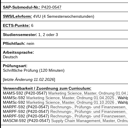
SAP-Submodul-Nr.:
P420-0547
SWS/Lehrform:
4VU (4 Semesterwochenstunden)
ECTS-Punkte:
6
Studiensemester:
1, 2 oder 3
Pflichtfach:
nein
Arbeitssprache:
Deutsch
Prüfungsart:
Schriftliche Prüfung (120 Minuten)
[
letzte Änderung 11.02.2026
]
Verwendbarkeit / Zuordnung zum Curriculum:
MAMS-592 (P420-0547)
Marketing Science, Master, Ordnung 01.04
MAMSc-592
Marketing Science, Master, Ordnung 01.04.2025
, Wahlp
MAMSc-592
Marketing Science, Master, Ordnung 01.10.2026
, Wahlp
MARPF-592 (P420-0547)
Rechnungs-, Prüfungs- und Finanzwesen,
MARPF-592 (P420-0547)
Rechnungs-, Prüfungs- und Finanzwesen,
MARPF-592 (P420-0547)
Rechnungs-, Prüfungs- und Finanzwesen,
MASCM-592 (P420-0547)
Supply Chain Management, Master, Ordn