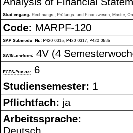
Analysis of Financial State
Studiengang:
Rechnungs-, Prüfungs- und Finanzwesen, Master, O
Code:
MARPF-120
SAP-Submodul-Nr.:
P420-0315, P420-0317, P420-0585
4V (4 Semesterwoch
SWS/Lehrform:
6
ECTS-Punkte:
Studiensemester:
1
Pflichtfach:
ja
Arbeitssprache:
Deutsch