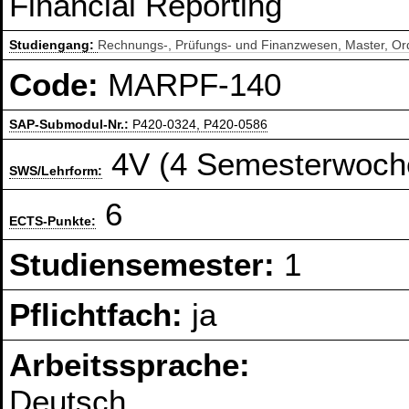
Financial Reporting
Studiengang:
Rechnungs-, Prüfungs- und Finanzwesen, Master, O
Code:
MARPF-140
SAP-Submodul-Nr.:
P420-0324, P420-0586
4V (4 Semesterwoch
SWS/Lehrform:
6
ECTS-Punkte:
Studiensemester:
1
Pflichtfach:
ja
Arbeitssprache:
Deutsch