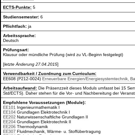
ECTS-Punkte:
5
Studiensemester:
6
Pflichtfach:
ja
Arbeitssprache:
Deutsch
Prüfungsart:
Klausur oder mündliche Prüfung (wird zu VL-Beginn festgelegt)
[
letzte Änderung 27.04.2015
]
Verwendbarkeit / Zuordnung zum Curriculum:
EE608 (P212-0024)
Erneuerbare Energien/Energiesystemtechnik, B
Arbeitsaufwand:
Die Präsenzzeit dieses Moduls umfasst bei 15 Sem
Std/ECTS). Daher stehen für die Vor- und Nachbereitung der Verans
Empfohlene Voraussetzungen (Module):
EE101
Ingenieurmathematik I
EE104
Grundlagen Elektrotechnik I
EE202
Naturwissenschaftliche Grundlagen II
EE204
Grundlagen Elektrotechnik II
EE206
Thermodynamik
EE307
Fluidmechanik, Wärme- u. Stoffübertragung