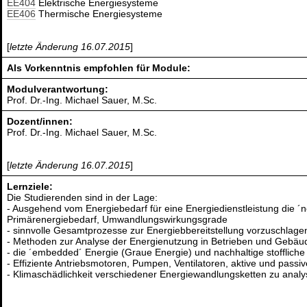
EE404
Elektrische Energiesysteme
EE406
Thermische Energiesysteme
[
letzte Änderung 16.07.2015
]
Als Vorkenntnis empfohlen für Module:
Modulverantwortung:
Prof. Dr.-Ing. Michael Sauer, M.Sc.
Dozent/innen:
Prof. Dr.-Ing. Michael Sauer, M.Sc.
[
letzte Änderung 16.07.2015
]
Lernziele:
Die Studierenden sind in der Lage:
- Ausgehend vom Energiebedarf für eine Energiedienstleistung die ´
Primärenergiebedarf, Umwandlungswirkungsgrade
- sinnvolle Gesamtprozesse zur Energiebbereitstellung vorzuschlage
- Methoden zur Analyse der Energienutzung in Betrieben und Gebä
- die ´embedded´ Energie (Graue Energie) und nachhaltige stofflich
- Effiziente Antriebsmotoren, Pumpen, Ventilatoren, aktive und pas
- Klimaschädlichkeit verschiedener Energiewandlungsketten zu analy