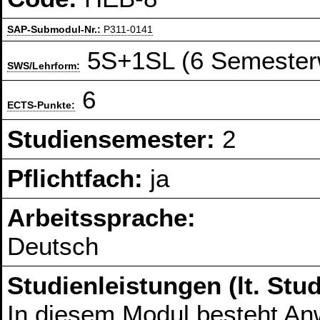
SAP-Submodul-Nr.:
P311-0141
5S+1SL (6 Semester
SWS/Lehrform:
6
ECTS-Punkte:
Studiensemester:
2
Pflichtfach:
ja
Arbeitssprache:
Deutsch
Studienleistungen (lt. St
In diesem Modul besteht Anw